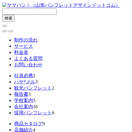
制作の流れ
サービス
料金表
よくある質問
お問い合わせ
社員必携
2
ハサ*メル
3
観光パンフレット
2
報告書
3
学校案内
5
会社案内
16
採用パンフレット
6
商品カタログ
9
店舗紹介
4