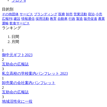
ブログ
6
目的別
その他団体
サービス
ブランディング
医療
卸売
営業活動
宿泊
小売
広報PR
建設
情報通信
採用活動
教育
自動車
行政
製造
販売促進
農業
運輸
飲食サービス
ランキング
日間
月間
1
御中元ギフト2023
2
互助会の広報誌
3
私立高校の学校案内パンフレット 2023
1
卸売業の会社案内パンフレット
2
互助会の広報誌
3
地域活性化に一役