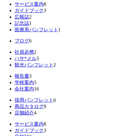
サービス案内
8
ガイドブック
3
広報誌
2
記念誌
1
医療系パンフレット
1
ブログ
6
社員必携
2
ハサ*メル
3
観光パンフレット
2
報告書
3
学校案内
5
会社案内
16
採用パンフレット
6
商品カタログ
9
店舗紹介
4
サービス案内
8
ガイドブック
3