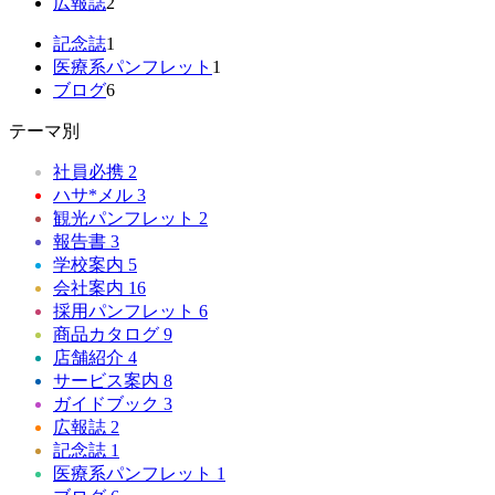
広報誌
2
記念誌
1
医療系パンフレット
1
ブログ
6
テーマ別
社員必携
2
ハサ*メル
3
観光パンフレット
2
報告書
3
学校案内
5
会社案内
16
採用パンフレット
6
商品カタログ
9
店舗紹介
4
サービス案内
8
ガイドブック
3
広報誌
2
記念誌
1
医療系パンフレット
1